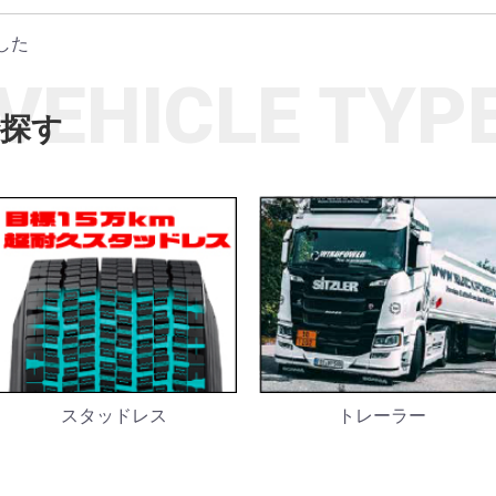
した
VEHICLE TYP
で探す
スタッドレス
トレーラー