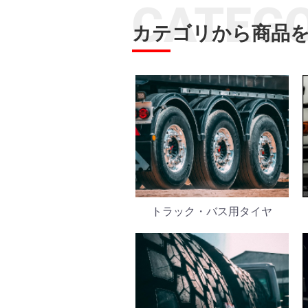
CATEG
カテゴリから商品
トラック・バス用タイヤ